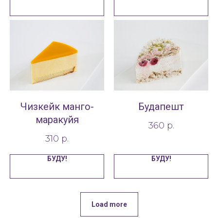
Чизкейк манго-
Будапешт
маракуйя
360
р.
310
р.
БУДУ!
БУДУ!
Load more