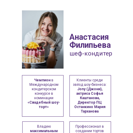
Анастасия
Филипьева
шеф-кондитер
Чемпион
в
Клиенты среди
Международном
звёзд шоу-бизнеса:
кондитерском
Jony (Джони),
конкурсе в
актриса Софья
номинации
Каштанова,
«Свадебный шоу-
Директор ПЦ
торт»
Останкино Мария
Тарханова
Владею
Профессионал в
максимальным
создании тортов