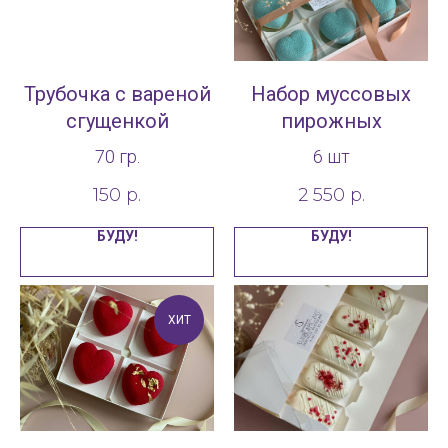
Трубочка с вареной
Набор муссовых
сгущенкой
пирожных
70 гр.
6 шт
150
р.
2 550
р.
БУДУ!
БУДУ!
ХИТ