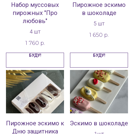
Набор муссовых
Пирожное эскимо
пирожных "Про
в шоколаде
любовь"
5 шт
4 шт
1 650
р.
1 760
р.
БУДУ!
БУДУ!
Пирожное эскимо к
Эскимо в шоколаде
Дню защитника
1шт