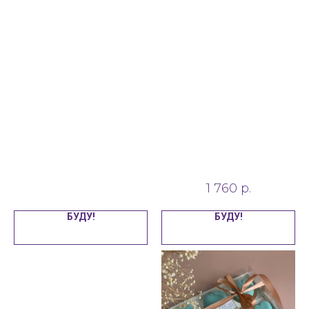
Ассорти тартов
Набор муссовых
пирожных
1 260
р.
4 шт
1 760
р.
БУДУ!
БУДУ!