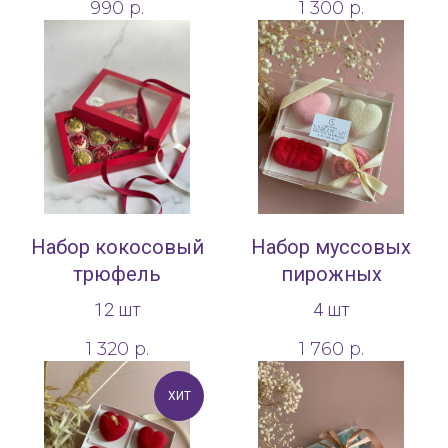
990
р.
1 300
р.
Набор кокосовый
Набор муссовых
трюфель
пирожных
12 шт
4 шт
1 320
р.
1 760
р.
ХИТ