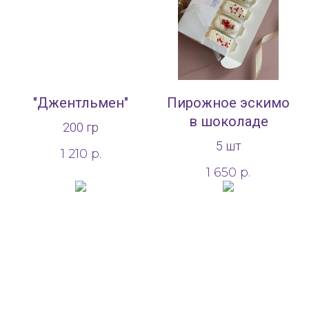
"Джентльмен"
Пирожное эскимо
в шоколаде
200 гр
5 шт
1 210
р.
1 650
р.