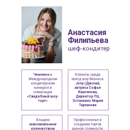
Анастасия
Филипьева
шеф-кондитер
Чемпион
в
Клиенты среди
Международном
звёзд шоу-бизнеса:
кондитерском
Jony (Джони),
конкурсе в
актриса Софья
номинации
Каштанова,
«Свадебный шоу-
Директор ПЦ
торт»
Останкино Мария
Тарханова
Владею
Профессионал в
максимальным
создании тортов
количеством
разной сложности,