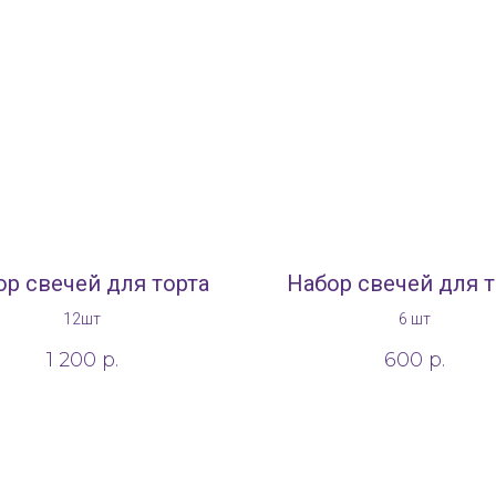
ор свечей для торта
Набор свечей для т
12шт
6 шт
1 200
р.
600
р.