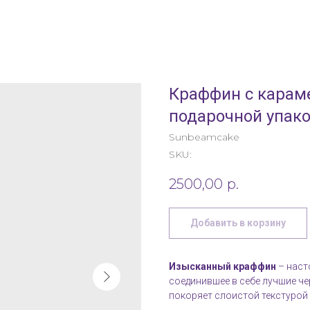
Краффин с карам
подарочной упак
Sunbeamcake
SKU:
2500,00
р.
Добавить в корзину
Изысканный краффин
– наст
соединившее в себе лучшие ч
покоряет слоистой текстурой 