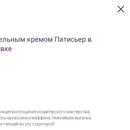
ельным кремом Патисьер в
овке
оящее воплощение кондитерского мастерства,
ерты круассана и маффина. Нежнейшее выпечка
и тающей во рту структурой.