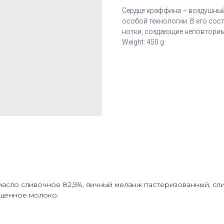
Сердце краффина – воздушный
особой технологии. В его со
нотки, создающие неповтори
Weight: 450 g
асло сливочное 82,5%, яичный меланж пастеризованный, слив
ущенное молоко.