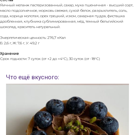
Яичный меланж пастеризованный, сахар, мука пшеничная - высший сорт,
масло подсолнечное, морковь свежая, сухой белок, разрыхлитель, соль,
сода, корица молотая, орех грецкий, изюм, сахарная пудра, фисташка
дробленная, клубника сублимированная, мёд, темный бельгийский
шоколад, краситель натуральный.
Энергетическая ценность: 276,7 кКал
Б: 2,6 г, Ж: 7,6 г, У: 49,2 г
Хранение
Срок годности: 7 суток (от +2 до +4°С), 30 суток (от -18°С)
Что ещё вкусного: