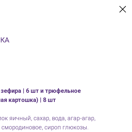
ШКА
 зефира | 6 шт и трюфельное
я картошка) | 8 шт
ок яичный, сахар, вода, агар-агар,
 смородиновое, сироп глюкозы.