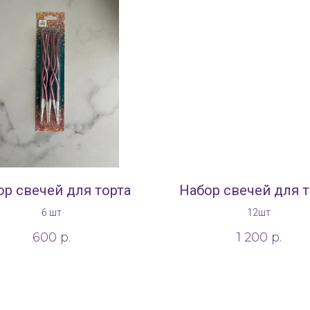
ор свечей для торта
Набор свечей для т
6 шт
12шт
600
р.
1 200
р.